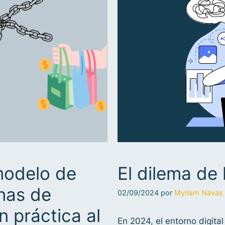
modelo de
El dilema de 
nas de
02/09/2024
por
Myriam Navas
 práctica al
En 2024, el entorno digita