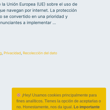
e la Unión Europea (UE) sobre el uso de
que navegan por internet. La protección
io se convertido en una prioridad y
anunciantes a implementar …
g
,
Privacidad
,
Recolección del dato
¡Hey! Usamos cookies principalmente para
fines analíticos. Tienes la opción de aceptarlas o
no. Honestamente, nos da igual.
Lo importante