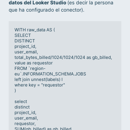
datos del Looker Studio
(es decir la persona
que ha configurado el conector).
WITH raw_data AS (

SELECT

DISTINCT

project_id,

user_email,

total_bytes_billed/1024/1024/1024 as gb_billed,

value as requestor

FROM `region-
eu`.INFORMATION_SCHEMA.JOBS

left join unnest(labels) l

where key = "requestor"

)

select

distinct

project_id,

user_email,

requestor,

SUM(gb_billed) as gb_billed
