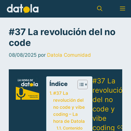
#37 La revolución del no
code
08/08/2025
por
Datola Comunidad
–
#37 La
Índice
revolución
#37 La
del no
revolución del
no code y vibe
code y
coding – La
vibe
hora de Datola
coding
Contenido