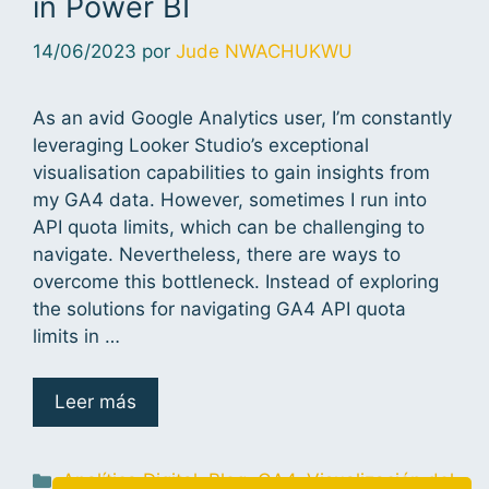
in Power BI
14/06/2023
por
Jude NWACHUKWU
As an avid Google Analytics user, I’m constantly
leveraging Looker Studio’s exceptional
visualisation capabilities to gain insights from
my GA4 data. However, sometimes I run into
API quota limits, which can be challenging to
navigate. Nevertheless, there are ways to
overcome this bottleneck. Instead of exploring
the solutions for navigating GA4 API quota
limits in …
Leer más
Analítica Digital
,
Blog
,
GA4
,
Visualización del