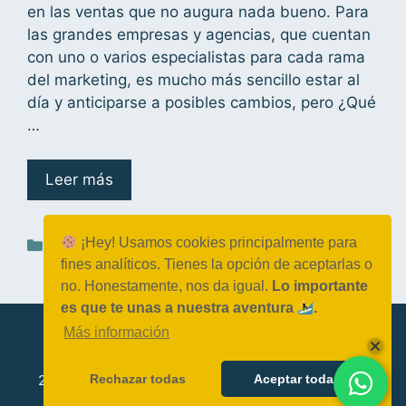
en las ventas que no augura nada bueno. Para
las grandes empresas y agencias, que cuentan
con uno o varios especialistas para cada rama
del marketing, es mucho más sencillo estar al
día y anticiparse a posibles cambios, pero ¿Qué
…
Leer más
¡Hey! Usamos cookies principalmente para
Blog
,
Estrategia digital
fines analíticos. Tienes la opción de aceptarlas o
no. Honestamente, nos da igual.
Lo importante
es que te unas a nuestra aventura
.
Más información
Rechazar todas
Aceptar todas
2026 Datola.es © - Comunidad sin ánimo de lucro -
Aviso Legal - Términos y condiciones