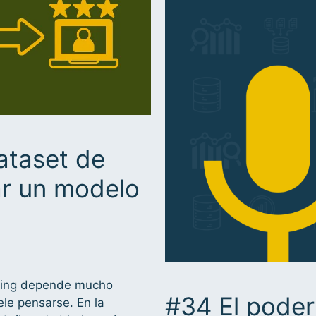
ataset de
ar un modelo
oring depende mucho
#34 El poder
ele pensarse. En la