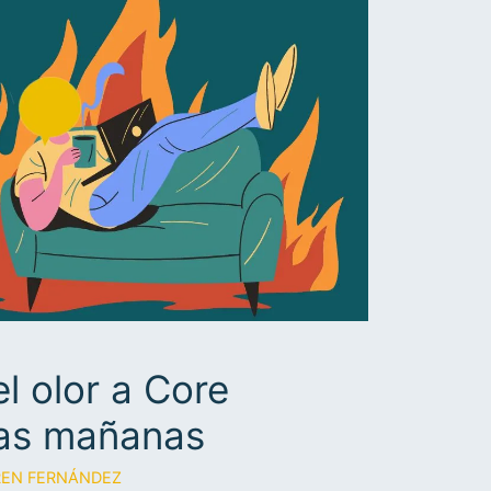
l olor a Core
las mañanas
UREN FERNÁNDEZ