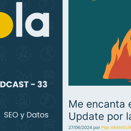
Me encanta e
Update por 
27/06/2024
por
Pilar ARANG