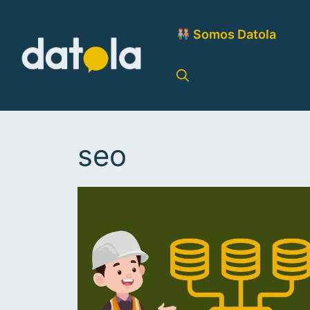
Somos Datola
seo