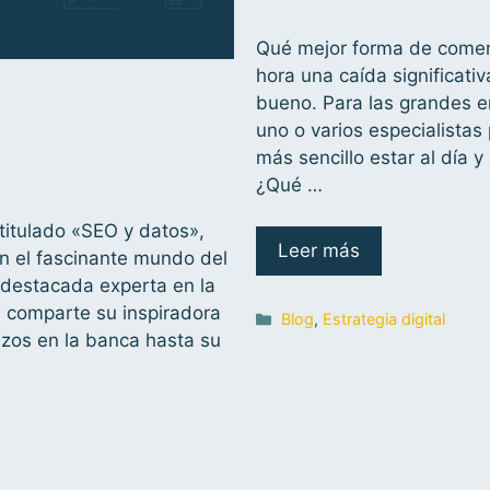
Qué mejor forma de comen
hora una caída significati
bueno. Para las grandes 
uno o varios especialista
más sencillo estar al día y
¿Qué …
titulado «SEO y datos»,
Leer más
n el fascinante mundo del
destacada experta en la
J comparte su inspiradora
Blog
,
Estrategia digital
nzos en la banca hasta su