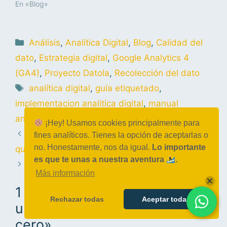
En «Blog»
Análisis
,
Analítica Digital
,
Blog
,
Calidad del
dato
,
Estrategia digital
,
Google Analytics 4
(GA4)
,
Proyecto Datola
,
Recolección del dato
analítica digital
,
guía etiquetado
,
implementacion analitica digital
,
manual
analítica
¡Hey! Usamos cookies principalmente para
#17 Privacidad, SuperCookie y todo esto
fines analíticos. Tienes la opción de aceptarlas o
no. Honestamente, nos da igual.
Lo importante
que nos viene encima…
es que te unas a nuestra aventura
.
Cómo diseñar un super KPI: el número
Más información
1 comentario en «Creando
Rechazar todas
Aceptar todas
una Guía de etiquetado desde
cero»