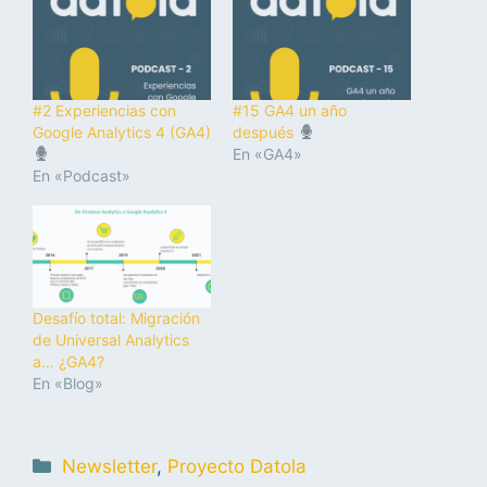
#2 Experiencias con
#15 GA4 un año
Google Analytics 4 (GA4)
después
En «GA4»
En «Podcast»
Desafío total: Migración
de Universal Analytics
a… ¿GA4?
En «Blog»
Newsletter
,
Proyecto Datola