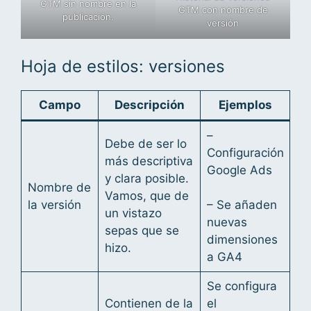
GTM sin nombre en la
GTM con nombre de
publicación.
versión
Hoja de estilos: versiones
Campo
Descripción
Ejemplos
–
Debe de ser lo
Configuración
más descriptiva
Google Ads
y clara posible.
Nombre de
Vamos, que de
la versión
– Se añaden
un vistazo
nuevas
sepas que se
dimensiones
hizo.
a GA4
Se configura
Contienen de la
el