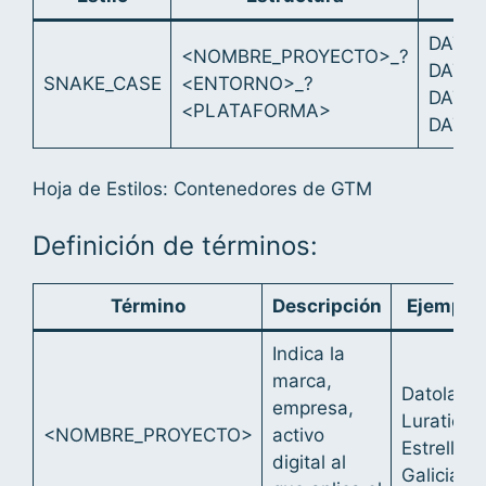
DATO
<NOMBRE_PROYECTO>_?
DATOL
SNAKE_CASE
<ENTORNO>_?
DATOL
<PLATAFORMA>
DATOL
Hoja de Estilos: Contenedores de GTM
Definición de términos:
Término
Descripción
Ejemplo
Indica la
marca,
Datola
empresa,
Luratic
<NOMBRE_PROYECTO>
activo
Estrella
digital al
Galicia