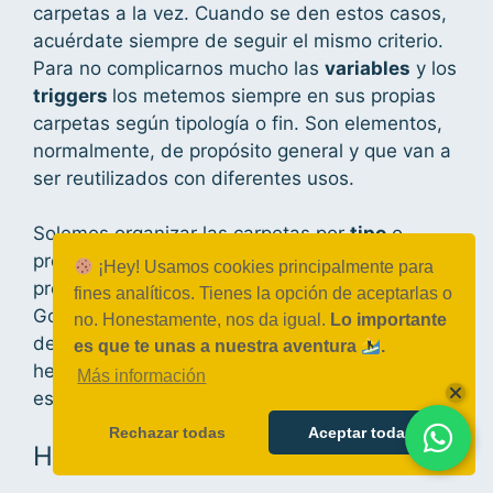
carpetas a la vez. Cuando se den estos casos,
acuérdate siempre de seguir el mismo criterio.
Para no complicarnos mucho las
variables
y los
triggers
los metemos siempre en sus propias
carpetas según tipología o fin. Son elementos,
normalmente, de propósito general y que van a
ser reutilizados con diferentes usos.
Solemos organizar las carpetas por
tipo
o
propósito. Si la herramienta de terceros o
¡Hey! Usamos cookies principalmente para
proveedor, por ejemplo, un Facebook, un
fines analíticos. Tienes la opción de aceptarlas o
Google Analytics tiene una cantidad importante
no. Honestamente, nos da igual.
Lo importante
de lógica en el contenedor o relevancia como
es que te unas a nuestra aventura
.
herramienta podemos crear una carpeta
Más información
específica para ese proveedor.
Rechazar todas
Aceptar todas
Hoja de estilos: carpetas