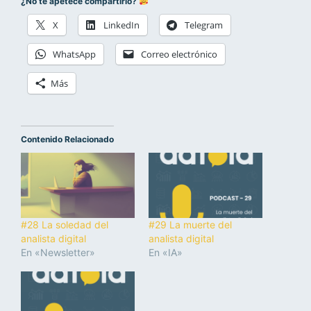
¿No te apetece compartirlo?
X
LinkedIn
Telegram
WhatsApp
Correo electrónico
Más
Contenido Relacionado
#28 La soledad del
#29 La muerte del
analista digital
analista digital
En «Newsletter»
En «IA»