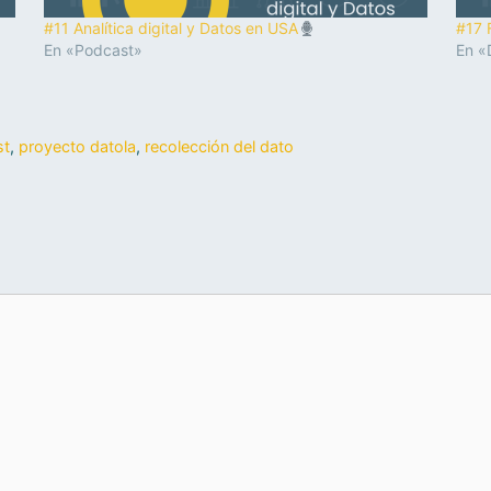
#11 Analítica digital y Datos en USA
#17 
En «Podcast»
En «
st
,
proyecto datola
,
recolección del dato