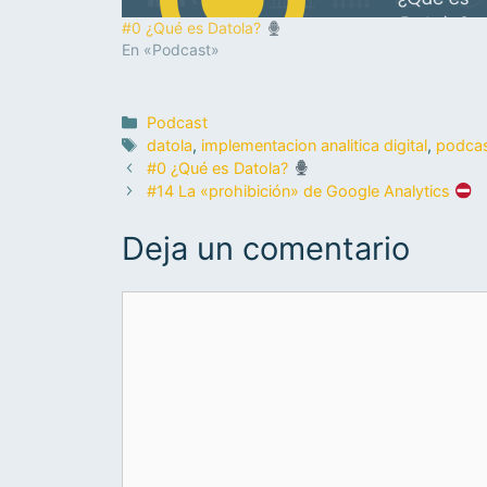
#0 ¿Qué es Datola?
En «Podcast»
Podcast
datola
,
implementacion analitica digital
,
podca
#0 ¿Qué es Datola?
#14 La «prohibición» de Google Analytics
Deja un comentario