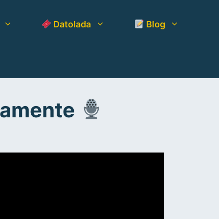
Datolada
Blog
icamente