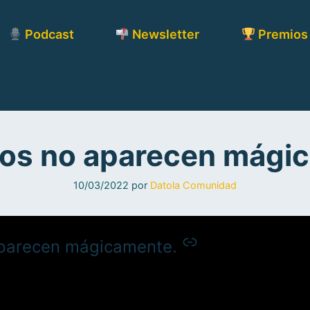
Podcast
Newsletter
Premios
tos no aparecen mág
10/03/2022
por
Datola Comunidad
aparecen mágicamente.