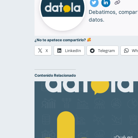
Debatimos, comparti
datos.
¿No te apetece compartirlo?
X
LinkedIn
Telegram
Wh
Contenido Relacionado