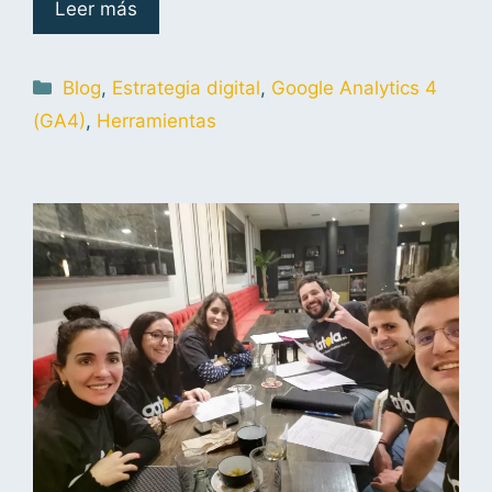
Leer más
Blog
,
Estrategia digital
,
Google Analytics 4
(GA4)
,
Herramientas